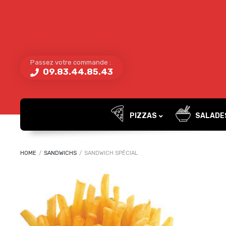
Passez votre commande :
09.83.44.85.43
PIZZAS
SALADE
HOME
/
SANDWICHS
/
SANDWICH SPÉCIAL