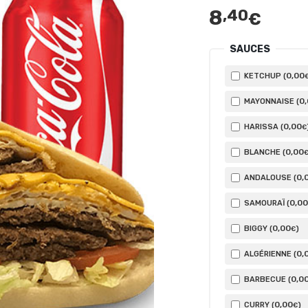
8
,40
€
SAUCES
0
,00
KETCHUP (
0
MAYONNAISE (
0
,00
HARISSA (
€
0
,00
BLANCHE (
0
,
ANDALOUSE (
0
,00
SAMOURAÏ (
0
,00
BIGGY (
)
€
0
,
ALGÉRIENNE (
0
,0
BARBECUE (
0
,00
CURRY (
)
€