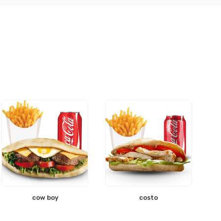
cow boy
costo