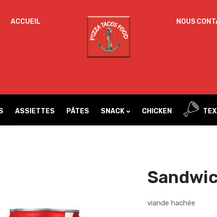
ACCUEIL
NOUS CONT
Un
MOT DE PASSE
*
d
Vo
ac
SE SOUVENIR DE MOI
l’
IDENTIFICATION
no
S
ASSIETTES
PÂTES
SNACK
CHICKEN
TEX
Mot de passe perdu ?
Sandwic
viande hachée