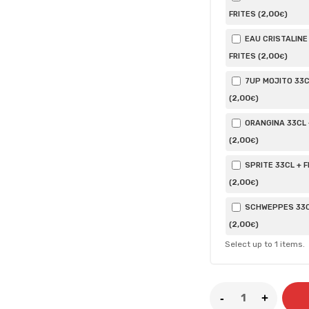
2
,00
FRITES (
)
€
EAU CRISTALINE
2
,00
FRITES (
)
€
7UP MOJITO 33C
2
,00
(
)
€
ORANGINA 33CL 
2
,00
(
)
€
SPRITE 33CL + F
2
,00
(
)
€
SCHWEPPES 33CL
2
,00
(
)
€
Select up to
1
items.