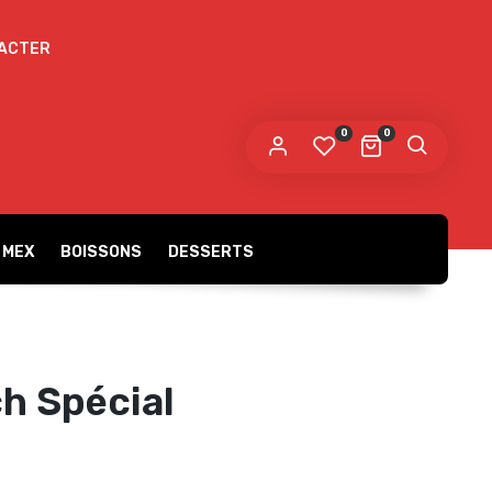
ACTER
 mot de passe sera envoyé vers votre adresse
e messagerie.
0
0
s données personnelles seront utilisées pour vous
compagner au cours de votre visite du site web, gérer
accès à votre compte, et pour d’autres raisons décrites dans
politique de confidentialité
tre
.
 MEX
BOISSONS
DESSERTS
S’ENREGISTRER
h Spécial