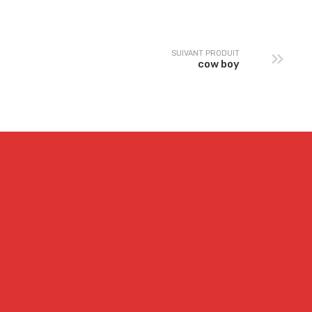
SUIVANT PRODUIT
cow boy
BOISSONS
DESSERTS