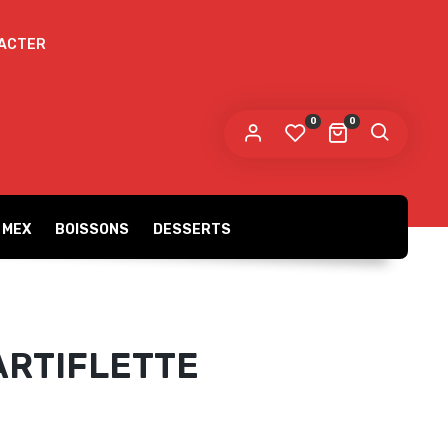
ACTER
 mot de passe sera envoyé vers votre adresse
e messagerie.
0
0
s données personnelles seront utilisées pour vous
compagner au cours de votre visite du site web, gérer
accès à votre compte, et pour d’autres raisons décrites dans
politique de confidentialité
tre
.
 MEX
BOISSONS
DESSERTS
S’ENREGISTRER
ARTIFLETTE