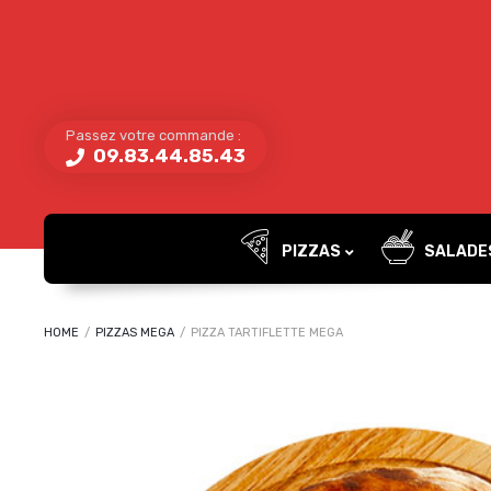
Passez votre commande :
09.83.44.85.43
PIZZAS
SALADE
HOME
/
PIZZAS MEGA
/
PIZZA TARTIFLETTE MEGA