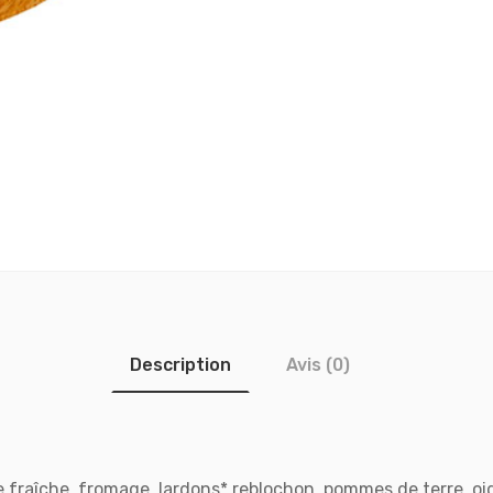
Description
Avis (0)
 fraîche, fromage, lardons*,reblochon, pommes de terre, oi