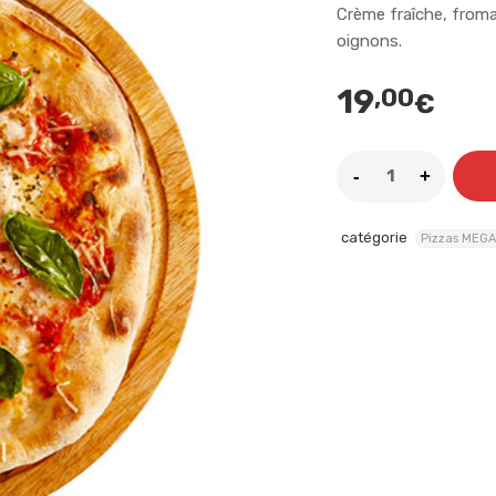
Crème fraîche, froma
oignons.
19
,00
€
catégorie
Pizzas MEGA