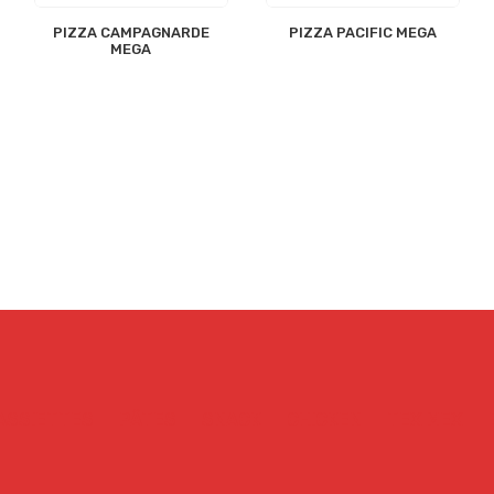
PIZZA CAMPAGNARDE
PIZZA PACIFIC MEGA
MEGA
ASSIETTES
PÂTES
SNACK
CHICKEN
TEX MEX