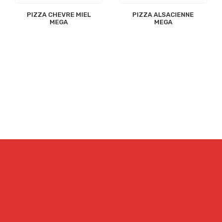
PIZZA CHEVRE MIEL
PIZZA ALSACIENNE
MEGA
MEGA
ASSIETTES
PÂTES
SNACK
CHICKEN
TEX MEX