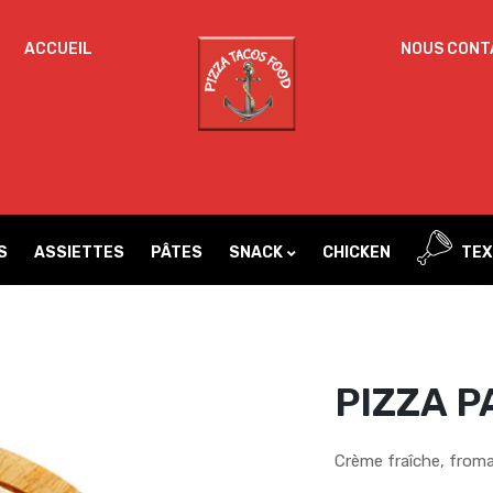
ACCUEIL
NOUS CONT
Un
MOT DE PASSE
*
d
Vo
ac
SE SOUVENIR DE MOI
l’
IDENTIFICATION
no
S
ASSIETTES
PÂTES
SNACK
CHICKEN
TEX
Mot de passe perdu ?
PIZZA P
Crème fraîche, from