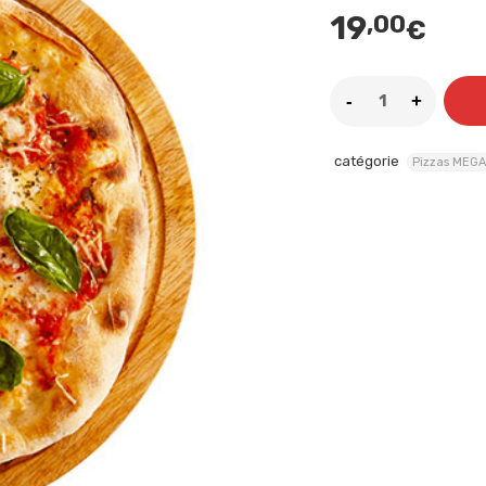
19
,00
€
catégorie
Pizzas MEGA