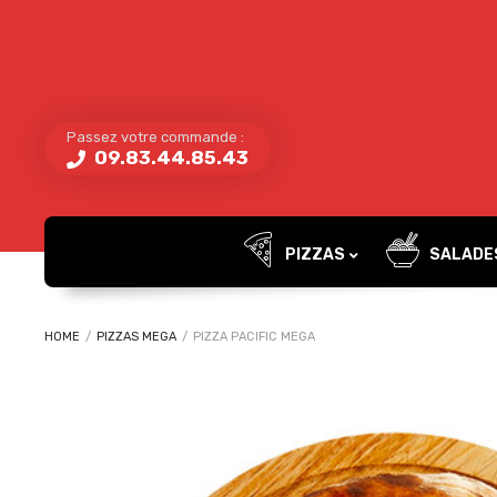
Passez votre commande :
09.83.44.85.43
PIZZAS
SALADE
HOME
/
PIZZAS MEGA
/
PIZZA PACIFIC MEGA