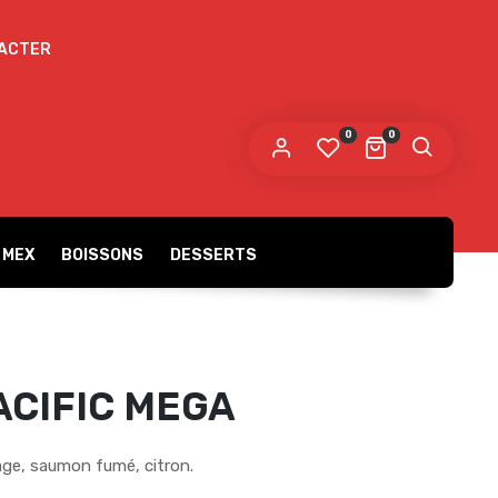
ACTER
 mot de passe sera envoyé vers votre adresse
e messagerie.
0
0
s données personnelles seront utilisées pour vous
compagner au cours de votre visite du site web, gérer
accès à votre compte, et pour d’autres raisons décrites dans
politique de confidentialité
tre
.
 MEX
BOISSONS
DESSERTS
S’ENREGISTRER
ACIFIC MEGA
age, saumon fumé, citron.