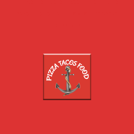
PIZZAS
SALADES
ASSIETTES
PÂTES
SNACK
CHICKEN
TEX MEX
BOISSONS
DESSERTS