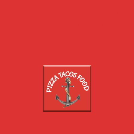
PIZZAS
SALADES
ASSIETTES
PÂTES
SNACK
CHICKEN
TEX MEX
BOISSONS
DESSERTS