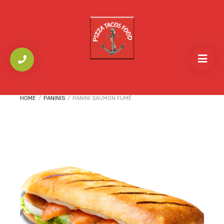
HOME
/
PANINIS
/
PANINI SAUMON FUMÉ