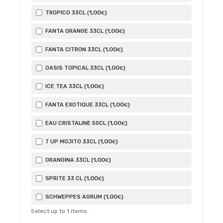
1
,00
TROPICO 33CL (
)
€
1
,00
FANTA ORANGE 33CL (
)
€
1
,00
FANTA CITRON 33CL (
)
€
1
,00
OASIS TOPICAL 33CL (
)
€
1
,00
ICE TEA 33CL (
)
€
1
,00
FANTA EXOTIQUE 33CL (
)
€
1
,00
EAU CRISTALINE 50CL (
)
€
1
,00
7 UP MOJITO 33CL (
)
€
1
,00
ORANGINA 33CL (
)
€
1
,00
SPRITE 33 CL (
)
€
1
,00
SCHWEPPES AGRUM (
)
€
Select up to
1
items.