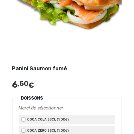
Panini Saumon fumé
6
,50
€
BOISSONS
Merci de sélectionner
1
,00
COCA COLA 33CL (
)
€
1
,00
COCA ZÉRO 33CL (
)
€