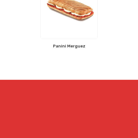
Panini Merguez
PIZZAS
SALADES
ASSIETTES
PÂTES
SNACK
CHICKEN
TEX MEX
BOISSONS
DESSERTS