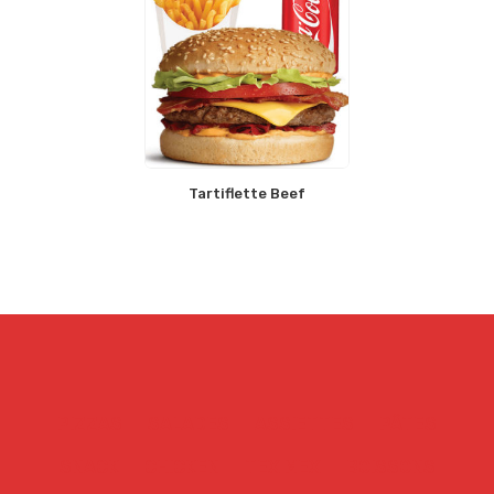
Tartiflette Beef
PIZZAS
SALADES
ASSIETTES
PÂTES
SNACK
CHICKEN
TEX MEX
BOISSONS