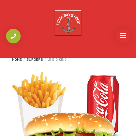
HOME
/
BURGERS
/
LE BIG KING