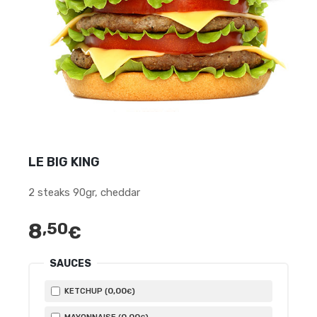
LE BIG KING
2 steaks 90gr, cheddar
8
,50
€
SAUCES
0
,00
KETCHUP (
)
€