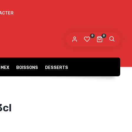
ACTER
 mot de passe sera envoyé vers votre adresse
e messagerie.
0
0
s données personnelles seront utilisées pour vous
compagner au cours de votre visite du site web, gérer
accès à votre compte, et pour d’autres raisons décrites dans
politique de confidentialité
tre
.
 MEX
BOISSONS
DESSERTS
S’ENREGISTRER
3cl