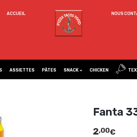
ACCUEIL
NOUS CONT
Un
MOT DE PASSE
*
d
Vo
ac
SE SOUVENIR DE MOI
l’
IDENTIFICATION
no
S
ASSIETTES
PÂTES
SNACK
CHICKEN
TEX
Mot de passe perdu ?
Fanta 3
2
,00
€