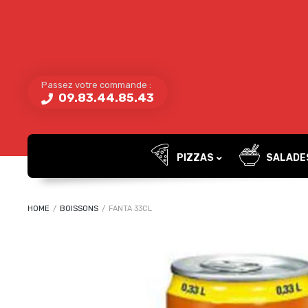
Passez votre commande :
09.83.44.85.43
PIZZAS
SALADE
HOME
/
BOISSONS
/
FANTA 33CL