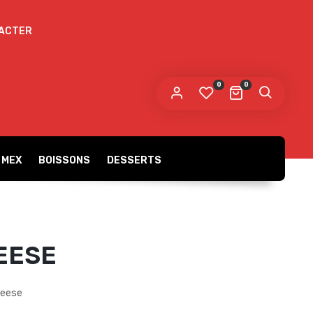
ACTER
 mot de passe sera envoyé vers votre adresse
e messagerie.
0
0
s données personnelles seront utilisées pour vous
compagner au cours de votre visite du site web, gérer
accès à votre compte, et pour d’autres raisons décrites dans
politique de confidentialité
tre
.
 MEX
BOISSONS
DESSERTS
S’ENREGISTRER
EESE
heese