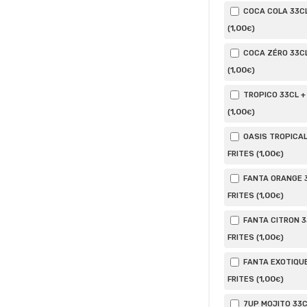
COCA COLA 33CL
1
,00
(
)
€
COCA ZÉRO 33CL
1
,00
(
)
€
TROPICO 33CL +
1
,00
(
)
€
OASIS TROPICAL
1
,00
FRITES (
)
€
FANTA ORANGE 3
1
,00
FRITES (
)
€
FANTA CITRON 3
1
,00
FRITES (
)
€
FANTA EXOTIQUE
1
,00
FRITES (
)
€
7UP MOJITO 33C