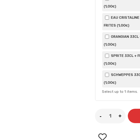
1
,00
(
)
€
EAU CRISTALINE
1
,00
FRITES (
)
€
ORANGIAN 33CL 
1
,00
(
)
€
SPRITE 33CL + F
1
,00
(
)
€
SCHWEPPES 33CL
1
,00
(
)
€
Select up to
1
items.