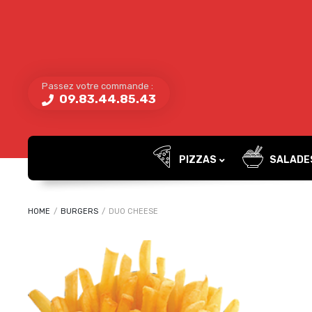
Passez votre commande :
09.83.44.85.43
PIZZAS
SALADE
HOME
/
BURGERS
/
DUO CHEESE