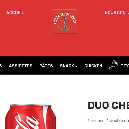
ACCUEIL
NOUS CONT
Un
MOT DE PASSE
*
d
Vo
ac
SE SOUVENIR DE MOI
l’
IDENTIFICATION
no
S
ASSIETTES
PÂTES
SNACK
CHICKEN
TEX
Mot de passe perdu ?
DUO CH
1 cheese, 1 double c