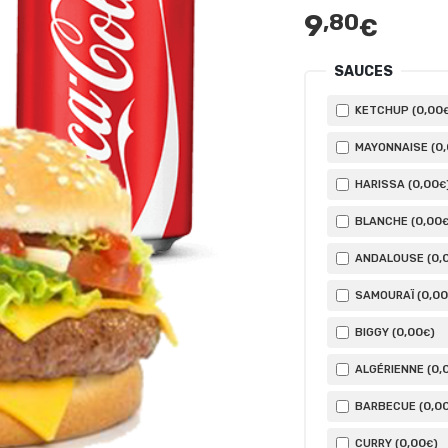
9
,80
€
SAUCES
0
,00
KETCHUP (
0
MAYONNAISE (
0
,00
HARISSA (
€
0
,00
BLANCHE (
0
,
ANDALOUSE (
0
,00
SAMOURAÏ (
0
,00
BIGGY (
)
€
0
,
ALGÉRIENNE (
0
,0
BARBECUE (
0
,00
CURRY (
)
€