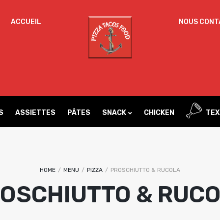
ACCUEIL
NOUS CONT
Un
MOT DE PASSE
*
d
Vo
ac
SE SOUVENIR DE MOI
l’
IDENTIFICATION
no
S
ASSIETTES
PÂTES
SNACK
CHICKEN
TEX
Mot de passe perdu ?
HOME
/
MENU
/
PIZZA
/
PROSCHIUTTO & RUCOLA
OSCHIUTTO & RUC