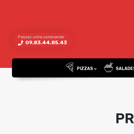
Passez votre commande :
09.83.44.85.43
PIZZAS
SALADE
PR