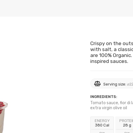
Crispy on the outs
with salt, a class
are 100% Organic. 
inspired sauces.
Serving size:
⌀22
INGREDIENTS:
Tomato sauce, fior di 
extra virgin olive oil
ENERGY
PROTEI
380 Cal
28 g