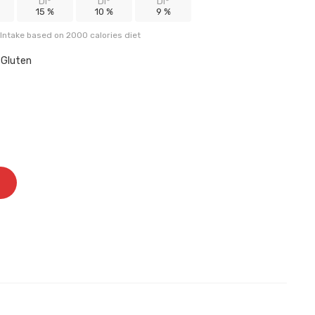
DI*
DI*
DI*
15 %
10 %
9 %
Intake based on 2000 calories diet
, Gluten