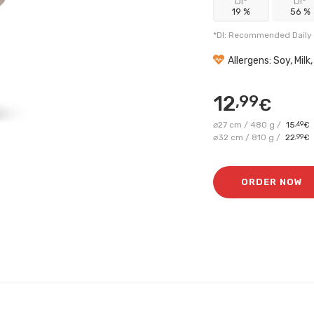
DI*
DI*
19 %
56 %
*DI: Recommended Daily 
Allergens: Soy, Milk
12
,99
€
⌀27 cm / 480 g /
15
,49
€
⌀32 cm / 810 g /
22
,99
€
ORDER NOW