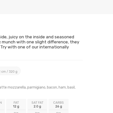
ide, juicy on the inside and seasoned
ic munch with one slight difference, they
Try with one of our internationally
 cm / 320 g
latte mozzarella, parmigiano, bacon, ham, basil,
N
FAT
SAT FAT
CARBS
12 g
2.0 g
26 g